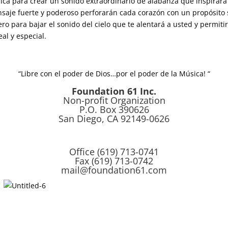
sica para crear un sonido extraordinario de alabanza que inspirar
nsaje fuerte y poderoso perforarán cada corazón con un propósito so
ero para bajar el sonido del cielo que te alentará a usted y permitir
al y especial.
“Libre con el poder de Dios…por el poder de la Música! “
Foundation 61 Inc.
Non-profit Organization
P.O. Box 390626
San Diego, CA 92149-0626
Office (619) 713-0741
Fax (619) 713-0742
mail@foundation61.com