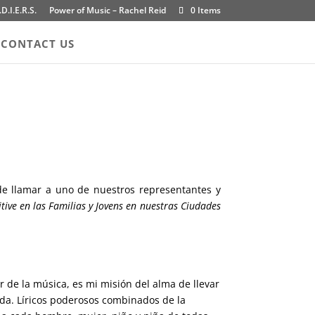
.D.I.E.R.S.
Power of Music – Rachel Reid
0 Items
CONTACT US
de llamar a uno de nuestros representantes y
ive en las Familias y Jovens en nuestras Ciudades
 de la música, es mi misión del alma de llevar
ida. Líricos poderosos combinados de la