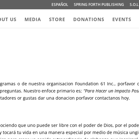
ESPAÑOL
SPRING FORTH PUBLISHING
S.O.L
OUT US
MEDIA
STORE
DONATIONS
EVENTS
gramas o de nuestra organisacion Foundation 61 Inc., porfavor 
 preguntas. Nuestro enfoce primario es;
“Para Hacer un Impacto Posit
rtadores or gustas dar una donacion porfavor contactanos hoy.
ociendo que uno puede ser libre con el poder de Dios, por el poder
 y tocará tu vida en una manera especial por medio de música ung