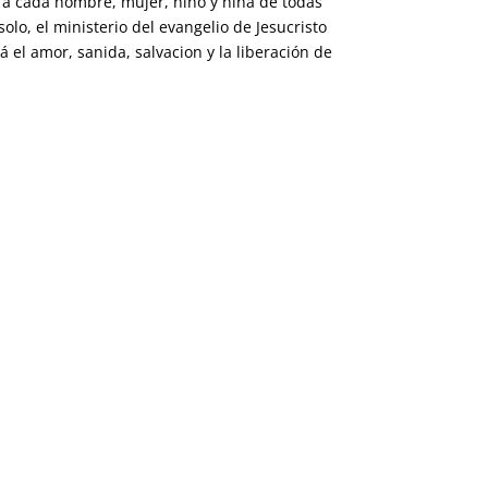
á a cada hombre, mujer, niño y niña de todas
lo, el ministerio del evangelio de Jesucristo
á el amor, sanida, salvacion y la liberación de